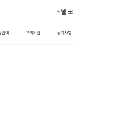
품안내
고객지원
공지사항
the future of life science,
make the better tomorrow with CellKor